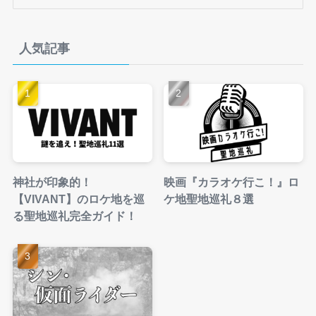
テ
ゴ
リ
人気記事
ー
神社が印象的！
映画『カラオケ行こ！』ロ
【VIVANT】のロケ地を巡
ケ地聖地巡礼８選
る聖地巡礼完全ガイド！