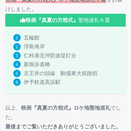
けしました。
映画『真夏の方程式』
聖地巡礼６選
五輪館
浮島海岸
仁科港北沖防波堤灯台
新堀歩道橋
京王井の頭線 駒場東大前踏切
伊予鉄道高浜駅
以上、
映画『真夏の方程式』ロケ地聖地巡礼
でし
た。
最後までご覧いただきありがとうございました。