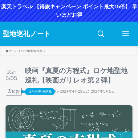
楽天トラベル 【得旅キャンペーン ポイント最大15倍】 早
いほどお得
聖地巡礼ノート
ホーム
ロケ地聖地巡礼
映画『真夏の方程式』ロケ地聖地
2024
5/05
巡礼【映画ガリレオ第２弾】
広告
2024年4月23日
2024年5月5日
ロケ地聖地巡礼