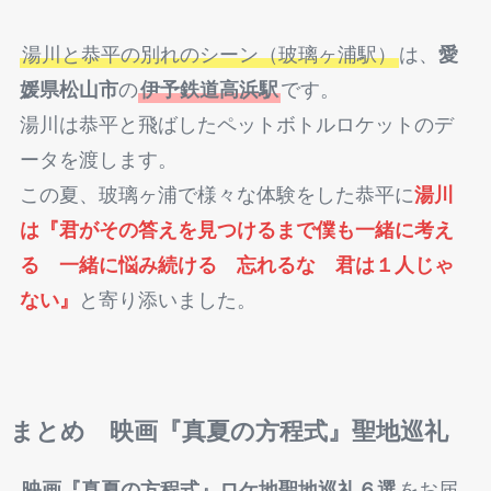
湯川と恭平の別れのシーン（玻璃ヶ浦駅）
は、
愛
媛県松山市
の
伊予鉄道高浜駅
です。
湯川は恭平と飛ばしたペットボトルロケットのデ
ータを渡します。
この夏、玻璃ヶ浦で様々な体験をした恭平に
湯川
は『君がその答えを見つけるまで僕も一緒に考え
る 一緒に悩み続ける 忘れるな 君は１人じゃ
ない』
と寄り添いました。
まとめ
映画『真夏の方程式』
聖地巡礼
映画『真夏の方程式』
ロケ地聖地巡礼６選
をお届