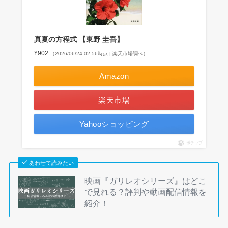
真夏の方程式 【東野 圭吾】
¥902
（2026/06/24 02:56時点 | 楽天市場調べ）
Amazon
楽天市場
Yahooショッピング
ポチップ
あわせて読みたい
映画『ガリレオシリーズ』はどこ
で見れる？評判や動画配信情報を
紹介！