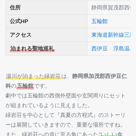
住所
静岡県賀茂郡西伊
公式HP
五輪館
アクセス
東海道新幹線三島
泊まれる聖地巡礼
西伊豆 浮島温泉
湯川が泊まった緑岩荘
は、
静岡県加茂郡西伊豆仁
科
の
五輪館
です。
劇中では五輪館の西側外壁面や玄関周りにセット
が組まれているように見えました。
緑岩荘を中心として『真夏の方程式』のストーリ
ーは展開していきますので、重要な場所ですね。
また、緑岩荘への道に至る角にあった
”いしい食