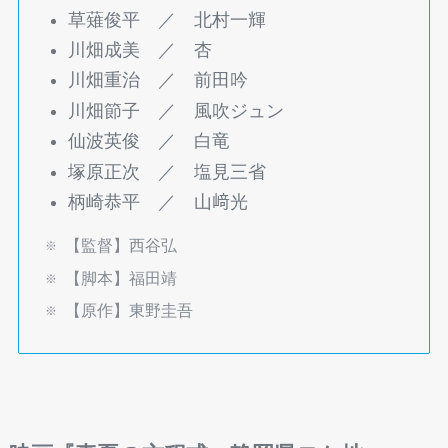
草薙俊平 ／ 北村一輝
川畑成美 ／ 杏
川畑重治 ／ 前田吟
川畑節子 ／ 風吹ジュン
仙波英俊 ／ 白竜
塚原正次 ／ 塩見三省
柄崎恭平 ／ 山﨑光
西谷弘
【監督】
【脚本】福田靖
【原作】東野圭吾