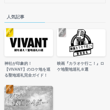
テ
ゴ
リ
人気記事
ー
神社が印象的！
映画『カラオケ行こ！』ロ
【VIVANT】のロケ地を巡
ケ地聖地巡礼８選
る聖地巡礼完全ガイド！