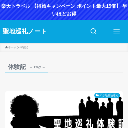
楽天トラベル 【得旅キャンペーン ポイント最大15倍】 早
いほどお得
聖地巡礼ノート
ホーム
体験記
体験記
– tag –
ロケ地聖地巡礼